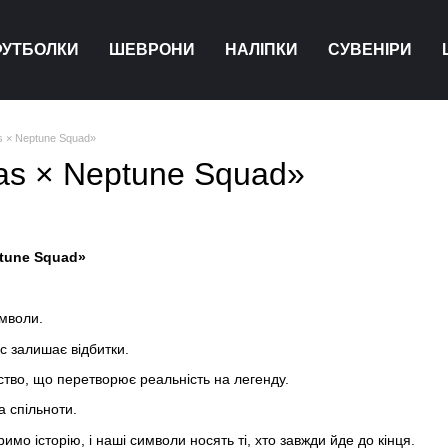
ФУТБОЛКИ
ШЕВРОНИ
НАЛІПКИ
СУВЕНІРИ
s × Neptune Squad»
as × Neptune Squad»
ptune Squad»
имволи.
с залишає відбитки.
тство, що перетворює реальність на легенду.
а спільноти.
мо історію, і наші символи носять ті, хто завжди йде до кінця.