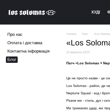
Перейти до основного контенту
ХУДІ
Про нас
Головна
Блог
«Los Soloma
«Los Solom
Оплата і доставка
Контактна інформація
24 вересня 2025
Блог
Патч «Los Solomas × Ne
Це не просто назви - це с
Los Solomas - район, де ча
Neptune Squad - код і бра
Разом ми - стиль, дух і сил
Ми тримаємо удар, ми твори