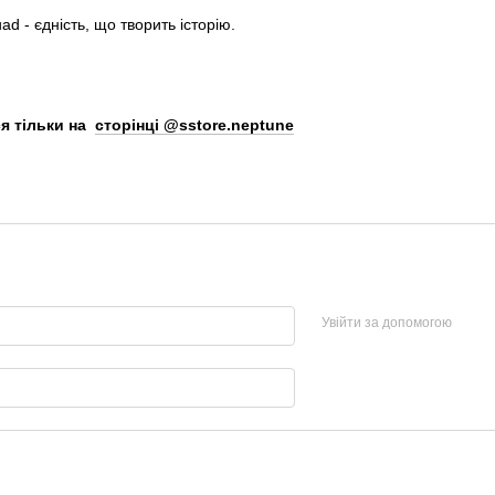
d - єдність, що творить історію.
я тільки на
сторінці @sstore.neptune
Увійти за допомогою