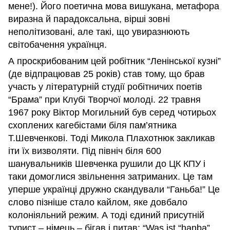
мене!). Його поетична мова вишукана, метафора
виразна й парадоксальна, вірші зовні
неполітизовані, але такі, що увиразнюють
світобачення українця.
А проскрибованим цей робітник “Ленінської кузні”
(де відпрацював 25 років) став тому, що брав
участь у літературній студії робітничих поетів
“Брама” при Клубі Творчої молоді. 22 травня
1967 року Віктор Могильний був серед чотирьох
схоплених кагебістами біля пам’ятника
Т.Шевченкові. Тоді Микола Плахотнюк закликав
іти їх визволяти. Під північ біля 600
шанувальників Шевченка рушили до ЦК КПУ і
таки домоглися звільнення затриманих. Це там
уперше українці дружно скандували “Ганьба!” Це
слово пізніше стало кайлом, яке довбало
колоніяльний режим. А тоді єдиний присутній
турист – німець – бігав і питав: “Was ist “hanba”