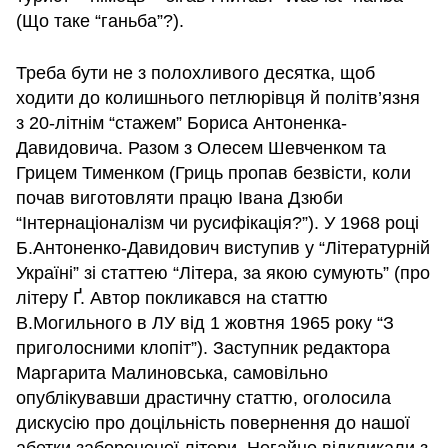
(Що таке “ганьба”?).
Треба бути не з полохливого десятка, щоб
ходити до колишнього петлюрівця й політв’язня
з 20-літнім “стажем” Бориса Антоненка-
Давидовича. Разом з Олесем Шевченком та
Грицем Тименком (Гриць пропав безвісти, коли
почав виготовляти працю Івана Дзюби
“Інтернаціоналізм чи русифікація?”). У 1968 році
Б.Антоненко-Давидович виступив у “Літературній
Україні” зі статтею “Літера, за якою сумують” (про
літеру Ґ. Автор покликався на статтю
В.Могильного в ЛУ від 1 жовтня 1965 року “З
приголосними клопіт”). Заступник редактора
Маргарита Малиновська, самовільно
опублікувавши драстичну статтю, оголосила
дискусію про доцільність повернення до нашої