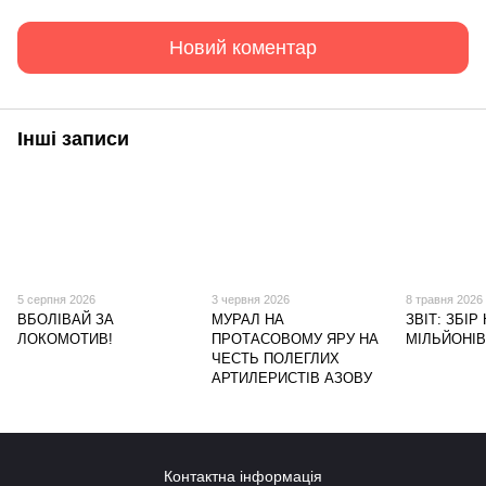
Новий коментар
Інші записи
5 серпня 2026
3 червня 2026
8 травня 2026
ВБОЛІВАЙ ЗА
МУРАЛ НА
ЗВІТ: ЗБІР 
ЛОКОМОТИВ!
ПРОТАСОВОМУ ЯРУ НА
МІЛЬЙОНІВ
ЧЕСТЬ ПОЛЕГЛИХ
АРТИЛЕРИСТІВ АЗОВУ
Контактна інформація