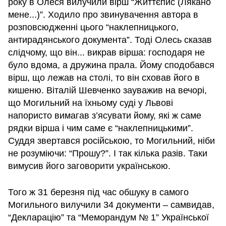
року в Олеся вилучили вірш “Життєпис (Лякано
мене...)”. Ходило про звинувачення автора в
розповсюдженні цього “наклепницького,
антирадянського документа”. Тоді Олесь сказав
слідчому, що він... викрав вірша: господаря не
було вдома, а дружина прала. Йому сподобався
вірш, що лежав на столі, то він сховав його в
кишеню. Віталій Шевченко зауважив на вечорі,
що Могильний на їхньому суді у Львові
напористо вимагав з’ясувати йому, які ж саме
рядки вірша і чим саме є “наклепницькими”.
Суддя звертався російською, то Могильний, ніби
не розуміючи: “Прошу?”. І так кілька разів. Таки
вимусив його заговорити українською.
Того ж 31 березня під час обшуку в самого
Могильного вилучили 34 документи – самвидав,
“Декларацію” та “Меморандум № 1” Української