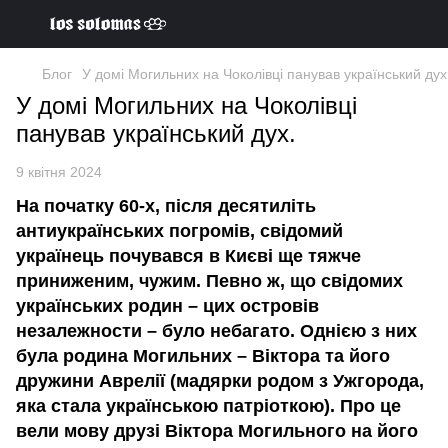
Блог
У домі Могильних на Чоколівці панував український дух
У домі Могильних на Чоколівці
панував український дух.
9 квітня 2024
На початку 60-х, після десятиліть
антиукраїнських погромів, свідомий
українець почувався в Києві ще тяжче
приниженим, чужим. Певно ж, що свідомих
українських родин – цих островів
незалежности – було небагато. Однією з них
була родина Могильних – Віктора та його
дружини Аврелії (мадярки родом з Ужгорода,
яка стала українською патріоткою). Про це
вели мову друзі Віктора Могильного на його