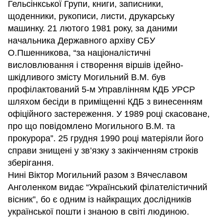
Гельсінкської Групи, книги, записники,
щоденники, рукописи, листи, друкарську
машинку. 21 лютого 1981 року, за даними
начальника Державного архіву СБУ
О.Пшенникова, “за націоналістичні
висловлювання і створення віршів ідейно-
шкідливого змісту Могильний В.М. був
профілактований 5-м Управлінням КДБ УРСР
шляхом бесіди в приміщенні КДБ з винесенням
офіційного застереження. У 1989 році скасоване,
про що повідомлено Могильного В.М. та
прокурора”. 25 грудня 1990 році матеріяли його
справи знищені у зв’язку з закінченням строків
зберігання.
Нині Віктор Могильний разом з Вячеславом
Анголенком видає “Український філателістичний
вісник”, бо є одним із найкращих дослідників
української пошти і знаною в світі людиною.