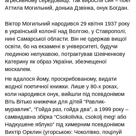
аґресивному середовищі. Так виросли син – поет
Аттила Могильний, донька Дзвінка, онук Богдан.
Віктор Могильний народився 29 квітня 1937 року
в українській колонії над Волгою, у Ставрополі,
нині Самарської области. Він не одержав вищої
освіти, бо на екзамені в університеті, будучи
людиною нелукавою, потрактував Шевченкову
Катерину як образ України, збезчещеної
москалем.
Не вдалося йому, проскрибованому, видати
жодної поетичної книжки. Лише у 80-х роках,
коли народився онук, вийшли під псевдонімом
Віть Вітько книжечки для дітей “Равлик-
муравлик”, “Гойда раз, гойда два”, а 1999 року –
самвидавна збірка “Csokolivka, csokolj meg! або
Надкушене яблуко” під химерним псевдонімом
Вихтір Орклин (угорською: Чоколівко, поцілуй