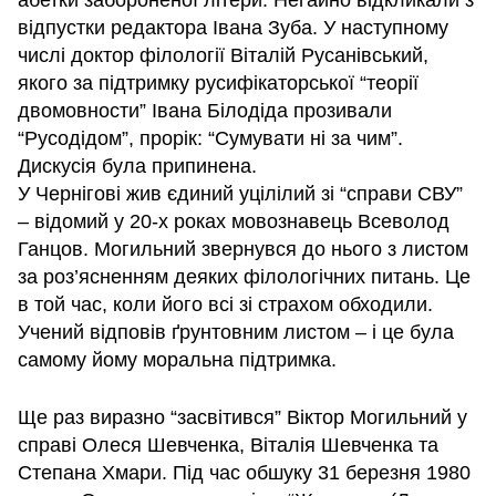
абетки забороненої літери. Негайно відкликали з
відпустки редактора Івана Зуба. У наступному
числі доктор філології Віталій Русанівський,
якого за підтримку русифікаторської “теорії
двомовности” Івана Білодіда прозивали
“Русодідом”, прорік: “Сумувати ні за чим”.
Дискусія була припинена.
У Чернігові жив єдиний уцілілий зі “справи СВУ”
– відомий у 20-х роках мовознавець Всеволод
Ганцов. Могильний звернувся до нього з листом
за роз’ясненням деяких філологічних питань. Це
в той час, коли його всі зі страхом обходили.
Учений відповів ґрунтовним листом – і це була
самому йому моральна підтримка.
Ще раз виразно “засвітився” Віктор Могильний у
справі Олеся Шевченка, Віталія Шевченка та
Степана Хмари. Під час обшуку 31 березня 1980