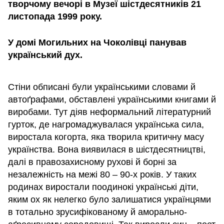
творчому вечорі в Музеї шістдесятників 21
листопада 1999 року.
У домі Могильних на Чоколівці панував
український дух.
Стіни обписані були українськими словами й
автоґрафами, обставлені українськими книгами й
виробами. Тут діяв неформальний літературний
гурток, де нагромаджувалася українська сила,
виростала когорта, яка творила критичну масу
українства. Вона виявилася в шістдесятництві,
далі в правозахисному рухові й борні за
незалежність на межі 80 – 90-х років. У таких
родинах виростали поодинокі українські діти,
яким ох як нелегко було залишатися українцями
в тотально зрусифікованому й аморально-