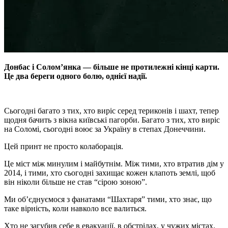
Донбас і Солом’янка — більше не протилежні кінці карти.
Це два береги одного болю, однієї надії.
Сьогодні багато з тих, хто виріс серед териконів і шахт, тепер
щодня бачить з вікна київські пагорби. Багато з тих, хто виріс
на Соломі, сьогодні воює за Україну в степах Донеччини.
Цей принт не просто колаборація.
Це міст між минулим і майбутнім. Між тими, хто втратив дім у
2014, і тими, хто сьогодні захищає кожен клапоть землі, щоб
він ніколи більше не став “сірою зоною”.
Ми об’єднуємося з фанатами “Шахтаря” тими, хто знає, що
таке вірність, коли навколо все валиться.
Хто не загубив себе в евакуації, в обстрілах, у чужих містах.