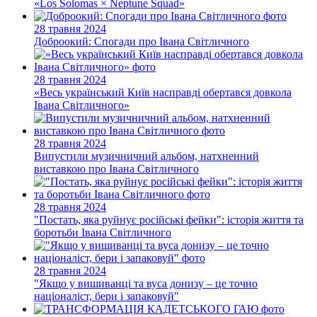
«Los Solomas × Neptune Squad»
28 травня 2024
Доброокий: Спогади про Iвана Світличного
28 травня 2024
«Весь український Київ насправді обертався довкола
Івана Світличного»
28 травня 2024
Випустили музичничний альбом, натхненний
виставкою про Івана Світличного
28 травня 2024
"Постать, яка руйнує російські фейки": історія життя та
боротьби Івана Світличного
28 травня 2024
"Якщо у вишиванці та вуса донизу – це точно
націоналіст, бери і запаковуй"