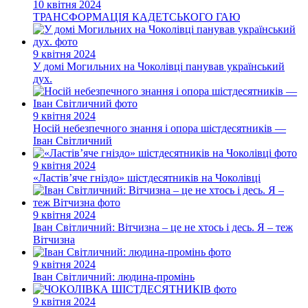
10 квітня 2024
ТРАНСФОРМАЦІЯ КАДЕТСЬКОГО ГАЮ
9 квітня 2024
У домі Могильних на Чоколівці панував український
дух.
9 квітня 2024
Носій небезпечного знання і опора шістдесятників —
Іван Світличний
9 квітня 2024
«Ластів’яче гніздо» шістдесятників на Чоколівці
9 квітня 2024
Іван Світличний: Вітчизна – це не хтось і десь. Я – теж
Вітчизна
9 квітня 2024
Іван Світличний: людина-промінь
9 квітня 2024